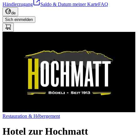
Händlerzugang
Saldo & Datum meiner Karte
FAQ
de
Sich einmelden
Restauration & Hébergement
Hotel zur Hochmatt