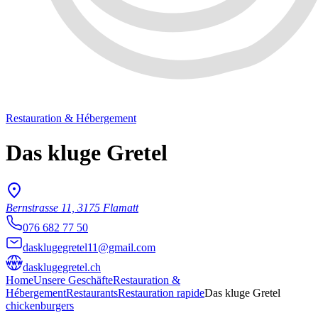
Restauration & Hébergement
Das kluge Gretel
Bernstrasse 11, 3175 Flamatt
076 682 77 50
dasklugegretel11@gmail.com
dasklugegretel.ch
Home
Unsere Geschäfte
Restauration &
Hébergement
Restaurants
Restauration rapide
Das kluge Gretel
chicken
burgers