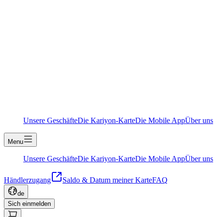
Unsere Geschäfte
Die Kariyon-Karte
Die Mobile App
Über uns
Menu
Unsere Geschäfte
Die Kariyon-Karte
Die Mobile App
Über uns
Händlerzugang
Saldo & Datum meiner Karte
FAQ
de
Sich einmelden