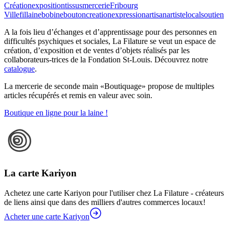
Création
exposition
tissus
mercerie
Fribourg
Ville
fil
laine
bobine
bouton
creation
expression
artisan
artiste
local
soutien
A la fois lieu d’échanges et d’apprentissage pour des personnes en
difficultés psychiques et sociales, La Filature se veut un espace de
création, d’exposition et de ventes d’objets réalisés par les
collaborateurs-trices de la Fondation St-Louis. Découvrez notre
catalogue
.
La mercerie de seconde main «Boutiquage» propose de multiples
articles récupérés et remis en valeur avec soin.
Boutique en ligne pour la laine !
La carte Kariyon
Achetez une carte Kariyon pour l'utiliser chez La Filature - créateurs
de liens ainsi que dans des milliers d'autres commerces locaux!
Acheter une carte Kariyon