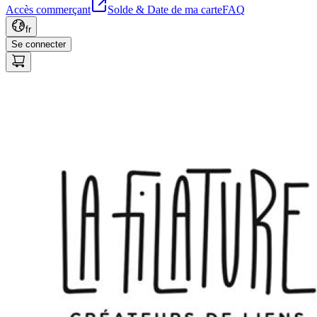
Accès commerçant
Solde & Date de ma carte
FAQ
fr
Se connecter