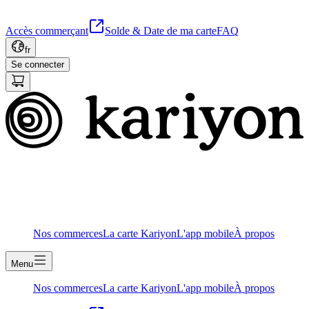
Accès commerçant
Solde & Date de ma carte
FAQ
fr
Se connecter
Nos commerces
La carte Kariyon
L'app mobile
À propos
Menu
Nos commerces
La carte Kariyon
L'app mobile
À propos