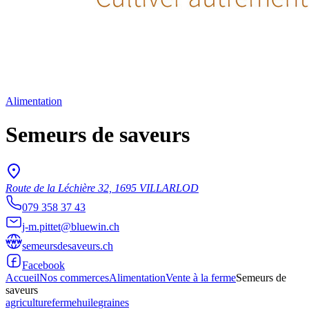
Alimentation
Semeurs de saveurs
Route de la Léchière 32, 1695 VILLARLOD
079 358 37 43
j-m.pittet@bluewin.ch
semeursdesaveurs.ch
Facebook
Accueil
Nos commerces
Alimentation
Vente à la ferme
Semeurs de
saveurs
agriculture
ferme
huile
graines