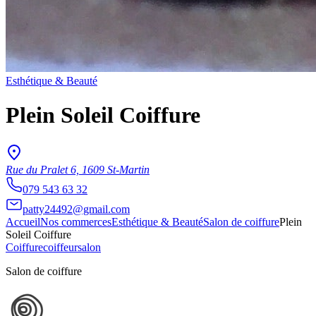
Esthétique & Beauté
Plein Soleil Coiffure
Rue du Pralet 6, 1609 St-Martin
079 543 63 32
patty24492@gmail.com
Accueil
Nos commerces
Esthétique & Beauté
Salon de coiffure
Plein
Soleil Coiffure
Coiffure
coiffeur
salon
Salon de coiffure