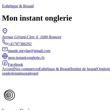
Esthétique & Beauté
Mon instant onglerie
Avenue Gérard-Clerc 6, 1680 Romont
+41787386292
maude.meylan@gmail.com
mon-instant-onglerie.ch
Facebook
Accueil
Nos commerces
Esthétique & Beauté
Institut de beauté
Ongleri
onglerie
mains
ongles
gel