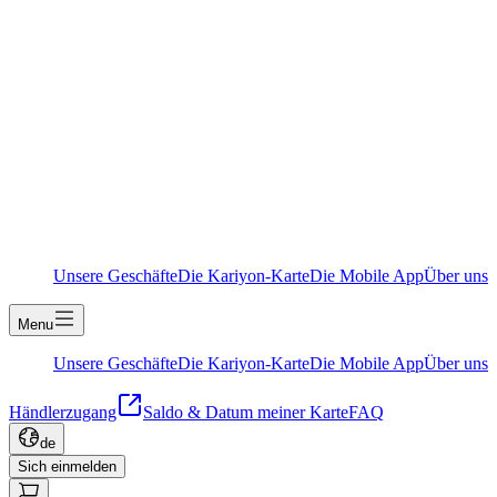
Unsere Geschäfte
Die Kariyon-Karte
Die Mobile App
Über uns
Menu
Unsere Geschäfte
Die Kariyon-Karte
Die Mobile App
Über uns
Händlerzugang
Saldo & Datum meiner Karte
FAQ
de
Sich einmelden