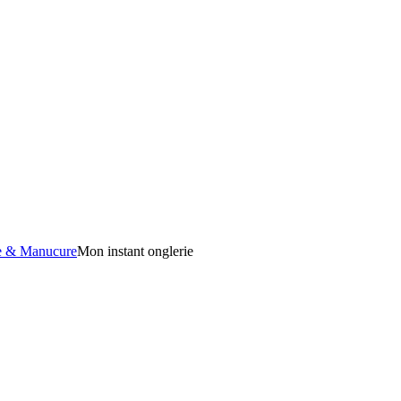
e & Manucure
Mon instant onglerie