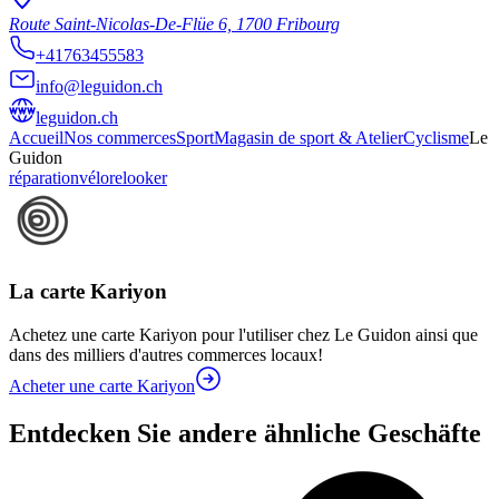
Route Saint-Nicolas-De-Flüe 6, 1700 Fribourg
+41763455583
info@leguidon.ch
leguidon.ch
Accueil
Nos commerces
Sport
Magasin de sport & Atelier
Cyclisme
Le
Guidon
réparation
vélo
relooker
La carte Kariyon
Achetez une carte Kariyon pour l'utiliser chez Le Guidon ainsi que
dans des milliers d'autres commerces locaux!
Acheter une carte Kariyon
Entdecken Sie andere ähnliche Geschäfte