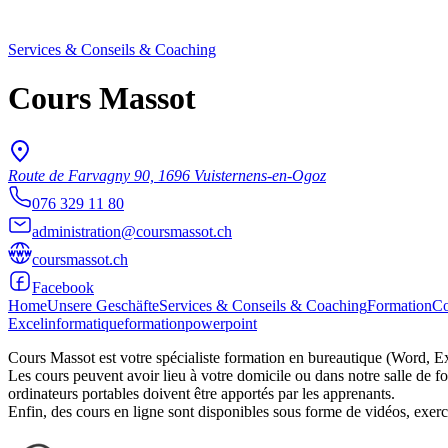
Services & Conseils & Coaching
Cours Massot
Route de Farvagny 90, 1696 Vuisternens-en-Ogoz
076 329 11 80
administration@coursmassot.ch
coursmassot.ch
Facebook
Home
Unsere Geschäfte
Services & Conseils & Coaching
Formation
Co
Excel
informatique
formation
powerpoint
Cours Massot est votre spécialiste formation en bureautique (Word, Ex
Les cours peuvent avoir lieu à votre domicile ou dans notre salle de f
ordinateurs portables doivent être apportés par les apprenants.
Enfin, des cours en ligne sont disponibles sous forme de vidéos, exerci