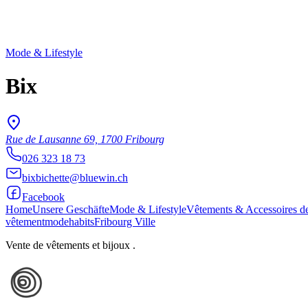
Mode & Lifestyle
Bix
Rue de Lausanne 69, 1700 Fribourg
026 323 18 73
bixbichette@bluewin.ch
Facebook
Home
Unsere Geschäfte
Mode & Lifestyle
Vêtements & Accessoires d
vêtement
mode
habits
Fribourg Ville
Vente de vêtements et bijoux .