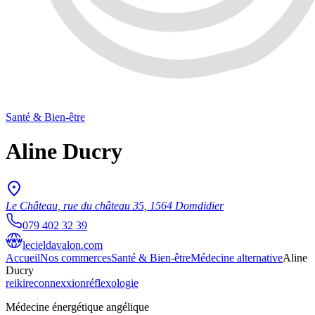
Santé & Bien-être
Aline Ducry
Le Château, rue du château 35, 1564 Domdidier
079 402 32 39
lecieldavalon.com
Accueil
Nos commerces
Santé & Bien-être
Médecine alternative
Aline
Ducry
reiki
reconnexxion
réflexologie
Médecine énergétique angélique