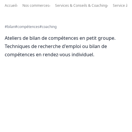
Accueil
Nos commerces
Services & Conseils & Coaching
Service à l
bilan
compétences
coaching
Ateliers de bilan de compétences en petit groupe.
Techniques de recherche d'emploi ou bilan de
compétences en rendez-vous individuel.
La carte Kariyon
Achetez une carte Kariyon pour l'utiliser chez Sur
Mon Chemin ainsi que dans des milliers d'autres
commerces locaux!
Acheter une carte Kariyon