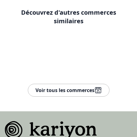
Découvrez d'autres commerces
similaires
Voir le dét
Papeterie L‘Encrier BG
Bureautique
Romont
PAPETERIE & MATÉRIEL DE
BUREAU
Voir tous les commerces
Pied de page