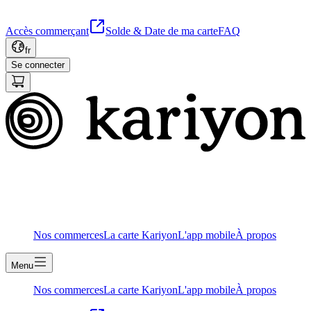
Accès commerçant
Solde & Date de ma carte
FAQ
fr
Se connecter
Nos commerces
La carte Kariyon
L'app mobile
À propos
Menu
Nos commerces
La carte Kariyon
L'app mobile
À propos