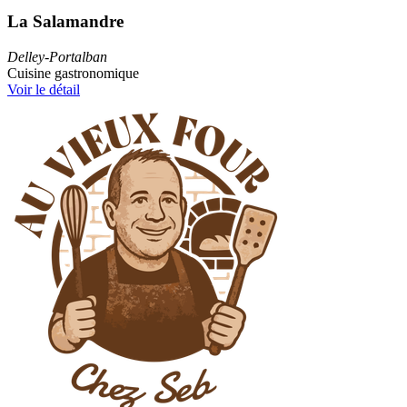
La Salamandre
Delley-Portalban
Cuisine gastronomique
Voir le détail