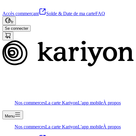
Accès commerçant
Solde & Date de ma carte
FAQ
fr
Se connecter
Nos commerces
La carte Kariyon
L'app mobile
À propos
Menu
Nos commerces
La carte Kariyon
L'app mobile
À propos