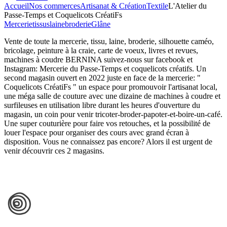
Accueil
Nos commerces
Artisanat & Création
Textile
L'Atelier du
Passe-Temps et Coquelicots CréatiFs
Mercerie
tissus
laine
broderie
Glâne
Vente de toute la mercerie, tissu, laine, broderie, silhouette caméo,
bricolage, peinture à la craie, carte de voeux, livres et revues,
machines à coudre BERNINA suivez-nous sur facebook et
Instagram: Mercerie du Passe-Temps et coquelicots créatifs. Un
second magasin ouvert en 2022 juste en face de la mercerie: "
Coquelicots CréatiFs " un espace pour promouvoir l'artisanat local,
une méga salle de couture avec une dizaine de machines à coudre et
surfileuses en utilisation libre durant les heures d'ouverture du
magasin, un coin pour venir tricoter-broder-papoter-et-boire-un-café.
Une super couturière pour faire vos retouches, et la possibilité de
louer l'espace pour organiser des cours avec grand écran à
disposition. Vous ne connaissez pas encore? Alors il est urgent de
venir découvrir ces 2 magasins.