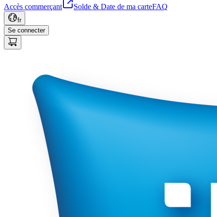
Accès commerçant
Solde & Date de ma carte
FAQ
fr
Se connecter