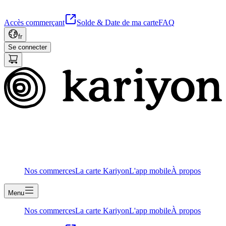
Accès commerçant
Solde & Date de ma carte
FAQ
fr
Se connecter
Nos commerces
La carte Kariyon
L'app mobile
À propos
Menu
Nos commerces
La carte Kariyon
L'app mobile
À propos