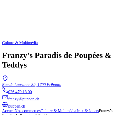
Culture & Multimédia
Franzy's Paradis de Poupées &
Teddys
Rue de Lausanne 39, 1700 Fribourg
026 470 18 00
franzy@puppen.ch
puppen.ch
Accueil
Nos commerces
Culture & Multimédia
Jeux & Jouets
Franzy's