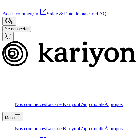
Accès commerçant
Solde & Date de ma carte
FAQ
fr
Se connecter
Nos commerces
La carte Kariyon
L'app mobile
À propos
Menu
Nos commerces
La carte Kariyon
L'app mobile
À propos