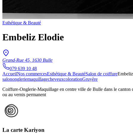
Esthétique & Beauté
Embeliz Elodie
Grand-Rue 45, 1630 Bulle
079 639 10 48
Accueil
Nos commerces
Esthétique & Beauté
Salon de coiffure
Embeliz
salon
onglerie
maquillage
cheveux
coloration
Gruyère
Coiffure-Onglerie-Maquillage en centre ville de Bulle dans le canton
ou au vernis permanent
La carte Kariyon