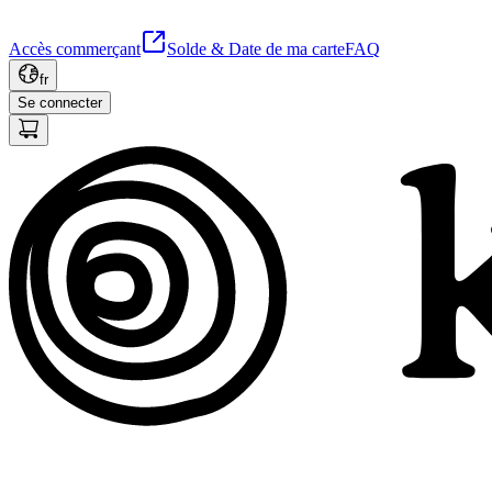
Accès commerçant
Solde & Date de ma carte
FAQ
fr
Se connecter