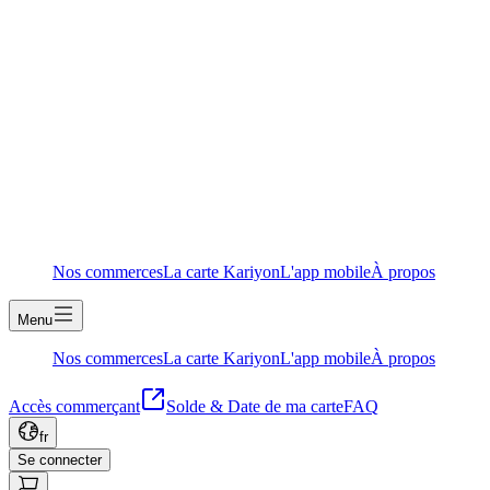
Nos commerces
La carte Kariyon
L'app mobile
À propos
Menu
Nos commerces
La carte Kariyon
L'app mobile
À propos
Accès commerçant
Solde & Date de ma carte
FAQ
fr
Se connecter