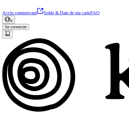
Accès commerçant
Solde & Date de ma carte
FAQ
fr
Se connecter