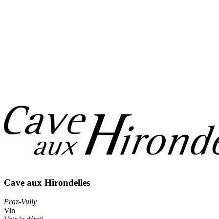
Cave aux Hirondelles
Praz-Vully
Vin