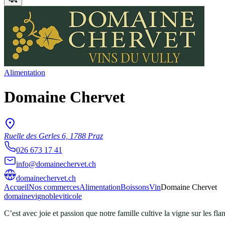
Alimentation
Domaine Chervet
Ruelle des Gerles 6, 1788 Praz
026 673 17 41
info@domainechervet.ch
domainechervet.ch
Accueil
Nos commerces
Alimentation
Boissons
Vin
Domaine Chervet
domaine
vignoble
viticole
C’est avec joie et passion que notre famille cultive la vigne sur les fl